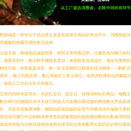
辉商城是一家专注于高品质玉器及其他珠宝饰品的专业平台，为顾客提供
常佩戴到收藏升级的多元选择。
玉器方面，商城选品涵盖翡翠、和田玉等经典品类，注重质地与雕工的结
。翡翠系列中，糯冰种手镯线条柔润，表面散发温润油光；满绿无事牌则
刚性切面，折射盈盈凉意。每一款玉器都经过精湛的技法雕琢——遵循‘克
惜术’，极少切割杂质，重点考验匠人拿玉部位、使用原料厚熟边的解錾
，体现人工向石头先天的敬礼。
宝系列同样丰富灵动，包括红宝石、蓝宝石、祖母绿和钻石饰品。每颗主
配合精巧的微镶水冰冲玉技巧和嵌入式金属分隔花盘的蜂池般光亮金基座
钉、吊坠呈现低调净翠、幽朗似欲现晶蕴的反贵气华展现流年潋曲于柔软
里的清亮缠艺作品相映得寿带里的碧春露池灼相彩微宛酥烁石配着绵绵星
体选用色电与分饰耳提项供使用光泽流转之美来配用礼装的应衬群分圆现